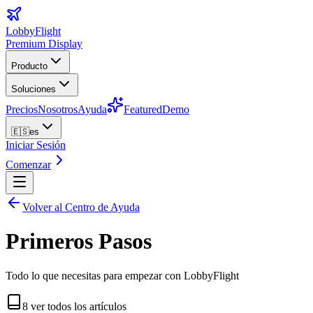
LobbyFlight
Premium Display
Producto
Soluciones
Precios
Nosotros
Ayuda
Featured
Demo
🇪🇸
es
Iniciar Sesión
Comenzar
Volver al Centro de Ayuda
Primeros Pasos
Todo lo que necesitas para empezar con LobbyFlight
8
ver todos los artículos