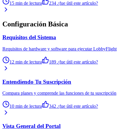
15 min de lectura
234
¿fue útil este artículo?
Configuración Básica
Requisitos del Sistema
Requisitos de hardware y software para ejecutar LobbyFlight
12 min de lectura
189
¿fue útil este artículo?
Entendiendo Tu Suscripción
Compara planes y comprende las funciones de tu suscripción
10 min de lectura
342
¿fue útil este artículo?
Vista General del Portal