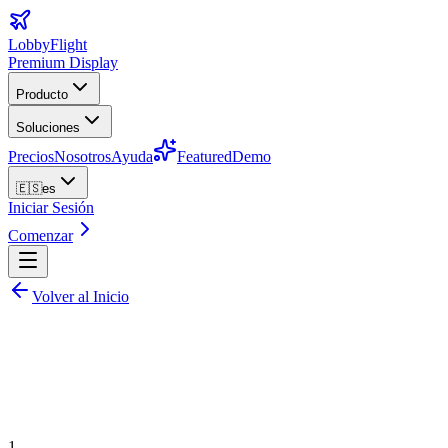
LobbyFlight
Premium Display
Producto
Soluciones
Precios
Nosotros
Ayuda
Featured
Demo
🇪🇸
es
Iniciar Sesión
Comenzar
Volver al Inicio
1