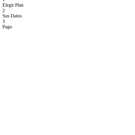
Elegir Plan
2
Sus Datos
3
Pago
Mensual
Anual
2 meses gratis
Basic
€
69
/mes
1 display
1 airport included
Flight display
Logo upload
Custom colors
Email support
60 minute refresh
Seleccionar Plan