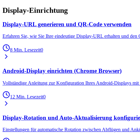
Display-Einrichtung
Display-URL generieren und QR-Code verwenden
Erfahren Sie, wie Sie Ihre eindeutige Display-URL erhalten und de
8 Min. Lesezeit
0
Android-Display einrichten (Chrome Browser)
Vollständige Anleitung zur Konfiguration Ihres Android-Displays mi
12 Min. Lesezeit
0
Display-Rotation und Auto-Aktualisierung konfiguri
Einstellungen für automatische Rotation zwischen Abflügen und Ank