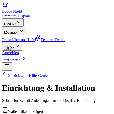
LobbyFlight
Premium Display
Produkt
Lösungen
Preise
Über uns
Hilfe
Featured
Demo
🇩🇪
de
Anmelden
Jetzt starten
Zurück zum Hilfe-Center
Einrichtung & Installation
Schritt-für-Schritt Anleitungen für die Display-Einrichtung
7
alle artikel anzeigen