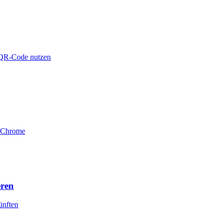
n QR-Code nutzen
t Chrome
eren
ünften