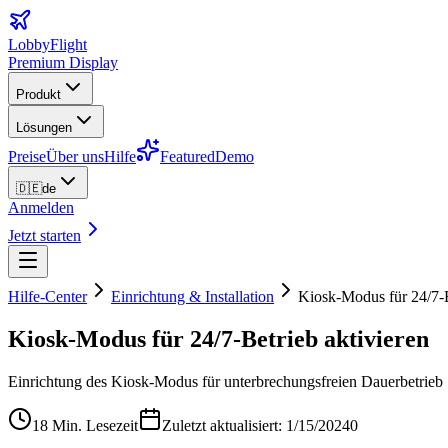
LobbyFlight
Premium Display
Produkt
Lösungen
Preise
Über uns
Hilfe
Featured
Demo
🇩🇪
de
Anmelden
Jetzt starten
Hilfe-Center
Einrichtung & Installation
Kiosk-Modus für 24/7-B
Kiosk-Modus für 24/7-Betrieb aktivieren
Einrichtung des Kiosk-Modus für unterbrechungsfreien Dauerbetrieb
18 Min. Lesezeit
Zuletzt aktualisiert: 1/15/2024
0