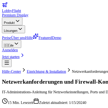
LobbyFlight
Premium Display
Produkt
Lösungen
Preise
Über uns
Hilfe
Featured
Demo
🇩🇪
de
Anmelden
Jetzt starten
Hilfe-Center
Einrichtung & Installation
Netzwerkanforderungen
Netzwerkanforderungen und Firewall-Kon
IT-Administrations-Anleitung für Netzwerkeinstellungen, Ports und
15 Min. Lesezeit
Zuletzt aktualisiert: 1/15/2024
0