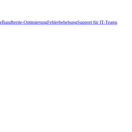
te
Bandbreite-Optimierung
Fehlerbehebung
Support für IT-Teams