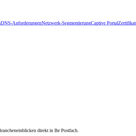
n
DNS-Anforderungen
Netzwerk-Segmentierung
Captive Portal
Zertifika
rancheneinblicken direkt in Ihr Postfach.