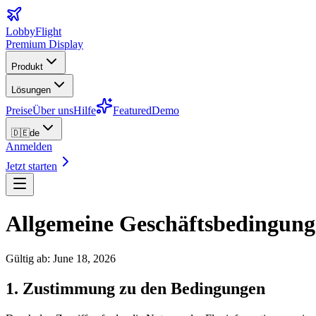
LobbyFlight
Premium Display
Produkt
Lösungen
Preise
Über uns
Hilfe
Featured
Demo
🇩🇪
de
Anmelden
Jetzt starten
Allgemeine Geschäftsbedingun
Gültig ab
:
June 18, 2026
1. Zustimmung zu den Bedingungen