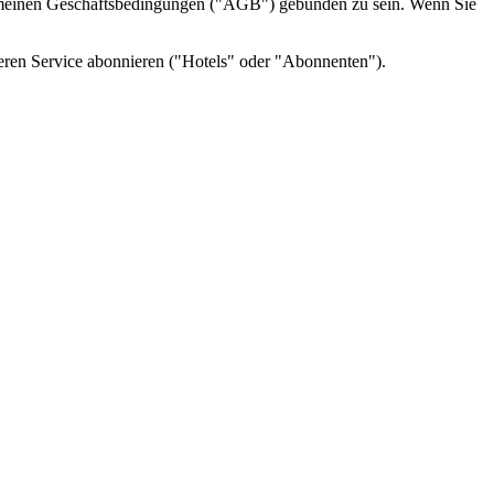
lgemeinen Geschäftsbedingungen ("AGB") gebunden zu sein. Wenn Sie
nseren Service abonnieren ("Hotels" oder "Abonnenten").