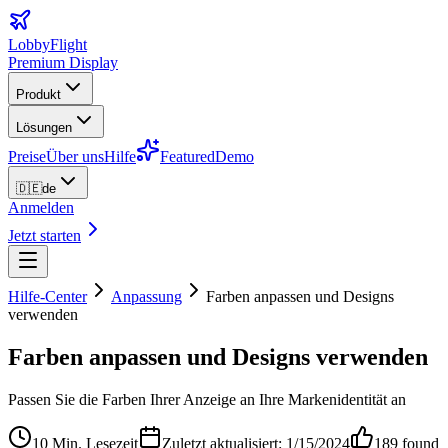
LobbyFlight
Premium Display
Produkt
Lösungen
Preise
Über uns
Hilfe
Featured
Demo
🇩🇪
de
Anmelden
Jetzt starten
Hilfe-Center
Anpassung
Farben anpassen und Designs
verwenden
Farben anpassen und Designs verwenden
Passen Sie die Farben Ihrer Anzeige an Ihre Markenidentität an
10 Min. Lesezeit
Zuletzt aktualisiert: 1/15/2024
189
found