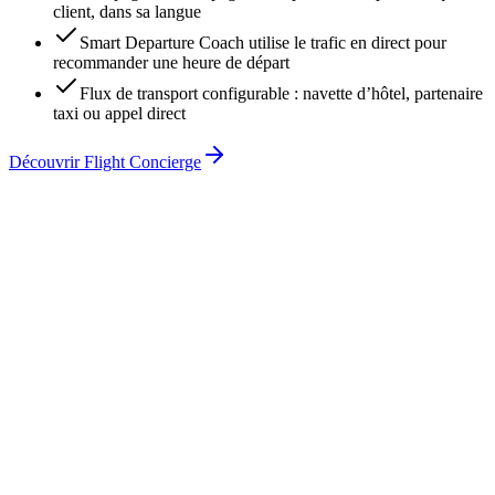
client, dans sa langue
Smart Departure Coach utilise le trafic en direct pour
recommander une heure de départ
Flux de transport configurable : navette d’hôtel, partenaire
taxi ou appel direct
Découvrir Flight Concierge
Hôtel Goldener Anker
LH 401
· Lufthansa
À l’heure
FRA → JFK ·
Mar 28 mai
14:25
Départ
17:50
Arrivée
Smart Departure Coach
Partir de l’hôtel à