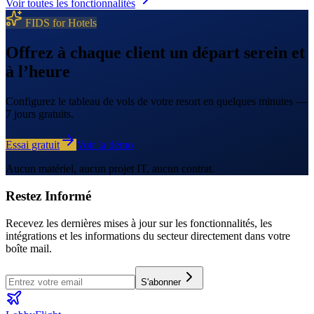
Voir toutes les fonctionnalités
FIDS for Hotels
Offrez à chaque client un départ serein et
à l’heure
Configurez le tableau de vols de votre resort en quelques minutes —
7 jours gratuits.
Essai gratuit
Voir la démo
Aucun matériel, aucun projet IT, aucun contrat.
Restez Informé
Recevez les dernières mises à jour sur les fonctionnalités, les
intégrations et les informations du secteur directement dans votre
boîte mail.
S'abonner