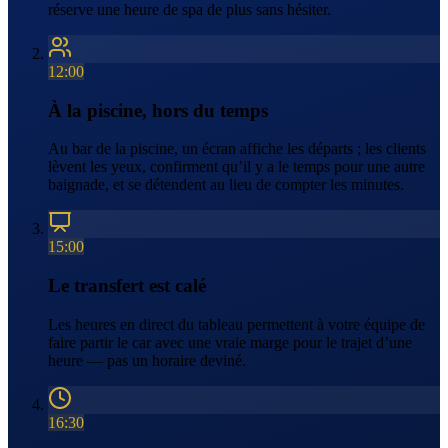
réserve une heure de spa de plus sans hésiter.
12:00
À la piscine, hors du temps
Au bar de la piscine, un écran affiche les départs ; les clients
lèvent les yeux, confirment qu’il y a le temps pour une autre
baignade, et se détendent au lieu de compter les minutes.
15:00
Le transfert est calé
Les heures en direct du tableau permettent à votre équipe de
faire partir le car avec une vraie marge pour le trajet d’une
heure — pas un horaire deviné.
16:30