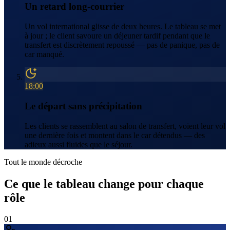
Un retard long-courrier
Un vol international glisse de deux heures. Le tableau se met
à jour ; le client savoure un déjeuner tardif pendant que le
transfert est discrètement repoussé — pas de panique, pas de
car manqué.
18:00
Le départ sans précipitation
Les clients se rassemblent au salon de transfert, voient leur vol
une dernière fois et montent dans le car détendus — des
adieux aussi fluides que le séjour.
Tout le monde décroche
Ce que le tableau change pour chaque
rôle
01