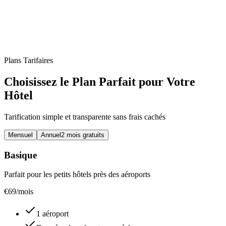
11:40
32 min via A3 · trafic en direct
Navette de l’hôtel
11:30
11:45
12:00
📍
Point de rendez-vous : lobby, à la réception
Plans Tarifaires
Choisissez le Plan Parfait pour Votre
Hôtel
Tarification simple et transparente sans frais cachés
Mensuel
Annuel
2 mois gratuits
Basique
Parfait pour les petits hôtels près des aéroports
€
69
/mois
1 aéroport