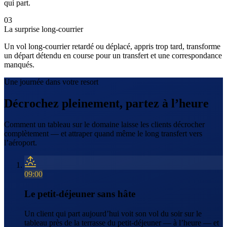
qui part.
03
La surprise long-courrier
Un vol long-courrier retardé ou déplacé, appris trop tard, transforme
un départ détendu en course pour un transfert et une correspondance
manqués.
Une journée dans votre resort
Décrochez pleinement, partez à l’heure
Comment un tableau sur le domaine laisse les clients décrocher
complètement — et attraper quand même le long transfert vers
l’aéroport.
09:00
Le petit-déjeuner sans hâte
Un client qui part aujourd’hui voit son vol du soir sur le
tableau près de la terrasse du petit-déjeuner — à l’heure — et