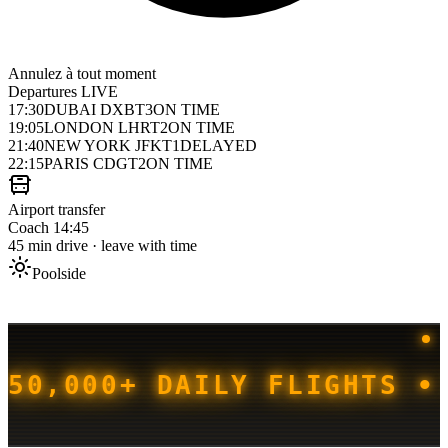
Annulez à tout moment
Departures
LIVE
17:30
DUBAI DXB
T3
ON TIME
19:05
LONDON LHR
T2
ON TIME
21:40
NEW YORK JFK
T1
DELAYED
22:15
PARIS CDG
T2
ON TIME
Airport transfer
Coach 14:45
45 min drive · leave with time
Poolside
50,000+ DAILY FLIGHTS •