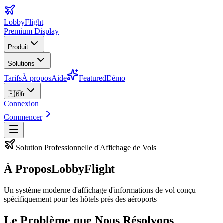
LobbyFlight
Premium Display
Produit
Solutions
Tarifs
À propos
Aide
Featured
Démo
🇫🇷
fr
Connexion
Commencer
Solution Professionnelle d'Affichage de Vols
À Propos
LobbyFlight
Un système moderne d'affichage d'informations de vol conçu
spécifiquement pour les hôtels près des aéroports
Le Problème que Nous Résolvons