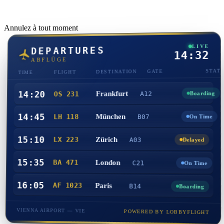
Annulez à tout moment
LIVE
DEPARTURES
14:32
ABFLÜGE
STAT
GATE
DESTINATION
FLIGHT
TIME
14:20
Frankfurt
A12
OS 231
Boarding
14:45
München
LH 118
B07
On Time
15:10
Zürich
LX 223
A03
Delayed
15:35
London
BA 471
C21
On Time
16:05
AF 1023
Paris
B14
Boarding
VIENNA AIRPORT — VIE
POWERED BY LOBBYFLIGHT