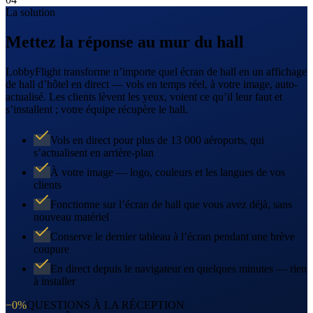
La solution
Mettez la réponse au mur du hall
LobbyFlight transforme n’importe quel écran de hall en un affichage
de hall d’hôtel en direct — vols en temps réel, à votre image, auto-
actualisé. Les clients lèvent les yeux, voient ce qu’il leur faut et
s’installent ; votre équipe récupère le hall.
Vols en direct pour plus de 13 000 aéroports, qui
s’actualisent en arrière-plan
À votre image — logo, couleurs et les langues de vos
clients
Fonctionne sur l’écran de hall que vous avez déjà, sans
nouveau matériel
Conserve le dernier tableau à l’écran pendant une brève
coupure
En direct depuis le navigateur en quelques minutes — rien
à installer
−0%
QUESTIONS À LA RÉCEPTION