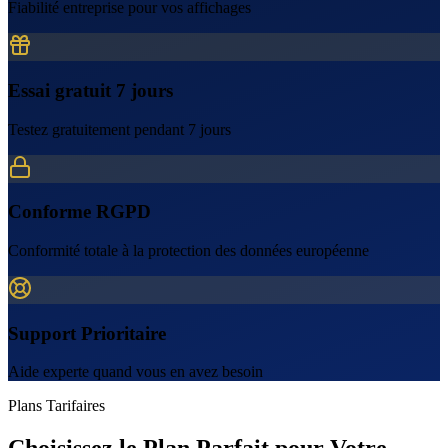
Fiabilité entreprise pour vos affichages
Essai gratuit 7 jours
Testez gratuitement pendant 7 jours
Conforme RGPD
Conformité totale à la protection des données européenne
Support Prioritaire
Aide experte quand vous en avez besoin
Plans Tarifaires