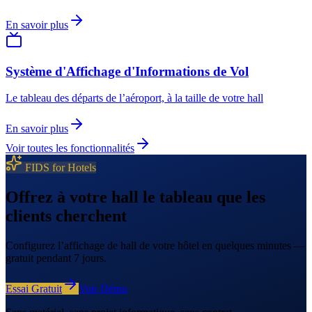
En savoir plus
Système d'Affichage d'Informations de Vol
Le tableau des départs de l’aéroport, à la taille de votre hall
En savoir plus
Voir toutes les fonctionnalités
FIDS for Hotels
Offrez à votre hall le tableau que les
clients cherchent
Configurez l’affichage de hall de votre hôtel en quelques minutes —
gratuit pendant 7 jours.
Essai Gratuit
Voir Démo