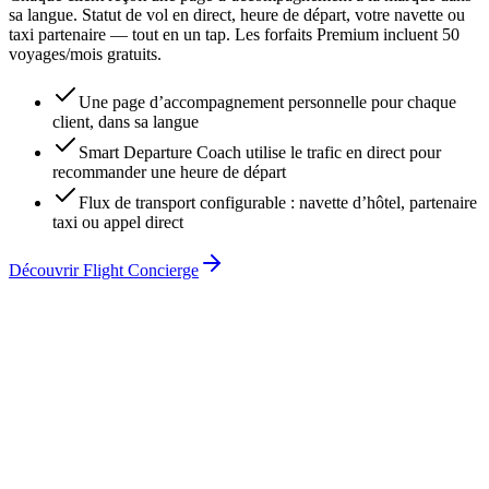
sa langue. Statut de vol en direct, heure de départ, votre navette ou
taxi partenaire — tout en un tap. Les forfaits Premium incluent 50
voyages/mois gratuits.
Une page d’accompagnement personnelle pour chaque
client, dans sa langue
Smart Departure Coach utilise le trafic en direct pour
recommander une heure de départ
Flux de transport configurable : navette d’hôtel, partenaire
taxi ou appel direct
Découvrir Flight Concierge
Hôtel Goldener Anker
LH 401
· Lufthansa
À l’heure
FRA → JFK ·
Mar 28 mai
14:25
Départ