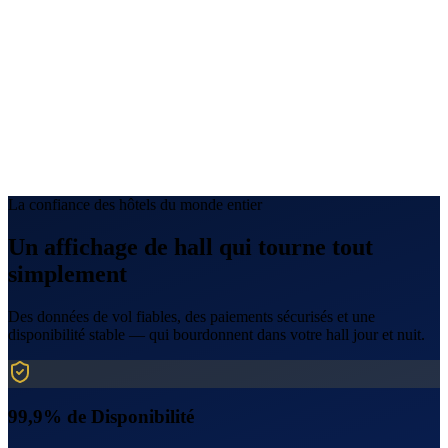
17:50
Arrivée
Smart Departure Coach
Partir de l’hôtel à
11:40
32 min via A3 · trafic en direct
Navette de l’hôtel
11:30
11:45
12:00
📍
Point de rendez-vous : lobby, à la réception
La confiance des hôtels du monde entier
Un affichage de hall qui tourne tout
simplement
Des données de vol fiables, des paiements sécurisés et une
disponibilité stable — qui bourdonnent dans votre hall jour et nuit.
99,9% de Disponibilité