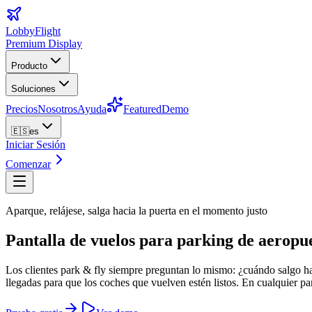
LobbyFlight
Premium Display
Producto
Soluciones
Precios
Nosotros
Ayuda
Featured
Demo
🇪🇸
es
Iniciar Sesión
Comenzar
Aparque, relájese, salga hacia la puerta en el momento justo
Pantalla de vuelos para parking de aeropu
Los clientes park & fly siempre preguntan lo mismo: ¿cuándo salgo hac
llegadas para que los coches que vuelven estén listos. En cualquier pa