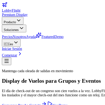
LobbyFlight
Premium Display
Producto
Soluciones
Precios
Nosotros
Ayuda
Featured
Demo
🇪🇸
es
Iniciar Sesión
Comenzar
Mantenga cada oleada de salidas en movimiento
Display de Vuelos para Grupos y Eventos
El día de check-out de un congreso son cien vuelos a la vez. LobbyFli
los traslados y el mayor check-out del mes funcione como un reloj. En