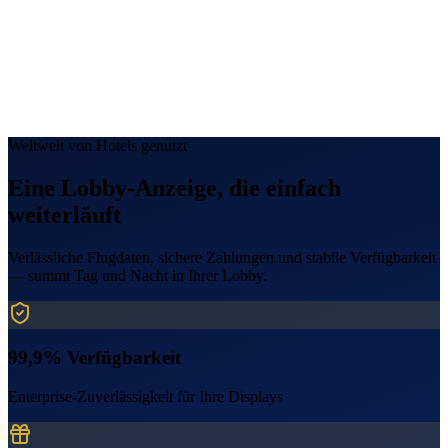
Smart Departure Coach
Vom Hotel losfahren um
11:40
32 Min über A3 · Live-Verkehr
Hotel-Shuttle
11:30
11:45
12:00
📍
Treffpunkt: Lobby, bei der Rezeption
Weltweit von Hotels genutzt
Eine Lobby-Anzeige, die einfach
weiterläuft
Verlässliche Flugdaten, sichere Zahlungen und stabile Verfügbarkeit
— summt Tag und Nacht in Ihrer Lobby.
99,9% Verfügbarkeit
Enterprise-Zuverlässigkeit für Ihre Displays