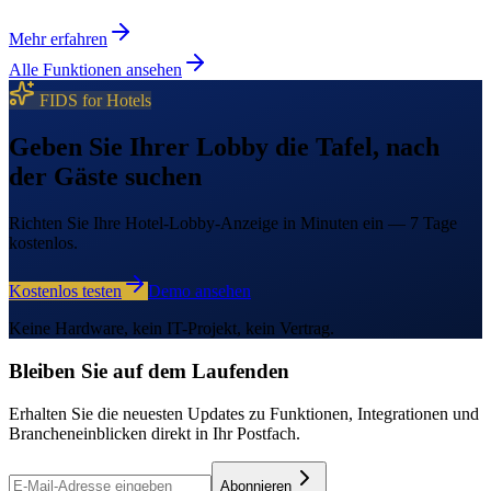
Mehr erfahren
Alle Funktionen ansehen
FIDS for Hotels
Geben Sie Ihrer Lobby die Tafel, nach
der Gäste suchen
Richten Sie Ihre Hotel-Lobby-Anzeige in Minuten ein — 7 Tage
kostenlos.
Kostenlos testen
Demo ansehen
Keine Hardware, kein IT-Projekt, kein Vertrag.
Bleiben Sie auf dem Laufenden
Erhalten Sie die neuesten Updates zu Funktionen, Integrationen und
Brancheneinblicken direkt in Ihr Postfach.
Abonnieren