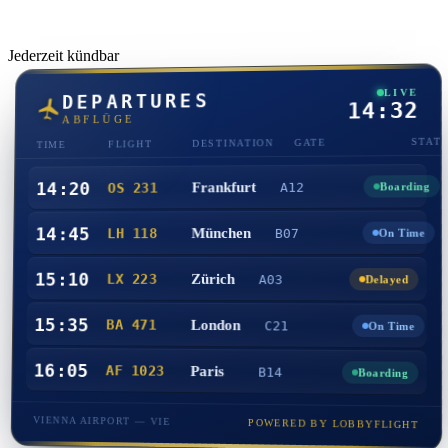
Jederzeit kündbar
LIVE
DEPARTURES
14:32
ABFLÜGE
STAT
GATE
DESTINATION
FLIGHT
TIME
14:20
Frankfurt
A12
OS 231
Boarding
14:45
München
LH 118
B07
On Time
15:10
Zürich
LX 223
A03
Delayed
15:35
London
BA 471
C21
On Time
16:05
AF 1023
Paris
B14
Boarding
VIENNA AIRPORT — VIE
POWERED BY LOBBYFLIGHT