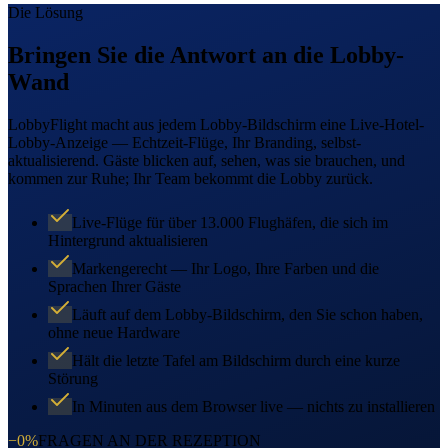
Die Lösung
Bringen Sie die Antwort an die Lobby-
Wand
LobbyFlight macht aus jedem Lobby-Bildschirm eine Live-Hotel-
Lobby-Anzeige — Echtzeit-Flüge, Ihr Branding, selbst-
aktualisierend. Gäste blicken auf, sehen, was sie brauchen, und
kommen zur Ruhe; Ihr Team bekommt die Lobby zurück.
Live-Flüge für über 13.000 Flughäfen, die sich im
Hintergrund aktualisieren
Markengerecht — Ihr Logo, Ihre Farben und die
Sprachen Ihrer Gäste
Läuft auf dem Lobby-Bildschirm, den Sie schon haben,
ohne neue Hardware
Hält die letzte Tafel am Bildschirm durch eine kurze
Störung
In Minuten aus dem Browser live — nichts zu installieren
−0%
FRAGEN AN DER REZEPTION