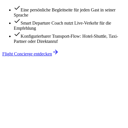
Eine persönliche Begleitseite für jeden Gast in seiner
Sprache
Smart Departure Coach nutzt Live-Verkehr für die
Empfehlung
Konfigurierbarer Transport-Flow: Hotel-Shuttle, Taxi-
Partner oder Direktanruf
Flight Concierge entdecken
Hotel Goldener Anker
LH 401
· Lufthansa
Pünktlich
FRA → JFK ·
Di 28. Mai
14:25
Abflug
17:50
Ankunft