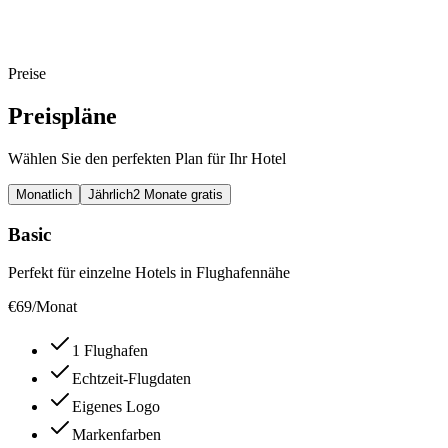
Hotel-Shuttle
11:30
11:45
12:00
📍
Treffpunkt: Lobby, bei der Rezeption
Preise
Preispläne
Wählen Sie den perfekten Plan für Ihr Hotel
Monatlich
Jährlich
2 Monate gratis
Basic
Perfekt für einzelne Hotels in Flughafennähe
€
69
/Monat
1 Flughafen
Echtzeit-Flugdaten
Eigenes Logo
Markenfarben