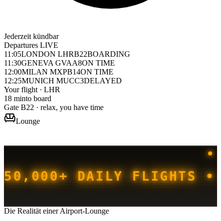
Jederzeit kündbar
Departures
LIVE
11:05
LONDON LHR
B22
BOARDING
11:30
GENEVA GVA
A8
ON TIME
12:00
MILAN MXP
B14
ON TIME
12:25
MUNICH MUC
C3
DELAYED
Your flight · LHR
18 min
to board
Gate B22 · relax, you have time
Lounge
50,000+ DAILY FLIGHTS •
Die Realität einer Airport-Lounge