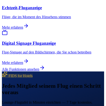
Echtzeit-Fluganzeige
Flüge, die im Moment des Hinsehens stimmen
Mehr erfahren
Digital Signage Fluganzeige
Flug-Signage auf den Bildschirmen, die Sie schon betreiben
Mehr erfahren
Alle Funktionen ansehen
FIDS for Hotels
Jedes Mitglied seinem Flug einen Schritt
voraus
Lounge-Flugtafel in Minuten einrichten — 7 Tage kostenlos.