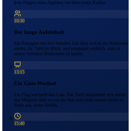
kein Fragen eines Agenten vor dem ersten Kaffee.
10:30
Der lange Aufenthalt
Ein Passagier mit drei Stunden Zeit lässt sich in der Ruhezone
nieder, die Tafel im Blick, und entspannt wirklich, statt zu
einem Terminal-Bildschirm zu laufen.
13:15
Ein Gate-Wechsel
Ein Flug wechselt das Gate. Die Tafel aktualisiert sich sofort;
das Mitglied sieht es von der Bar und trinkt seinen Drink in
Ruhe aus, keine Hektik.
15:40