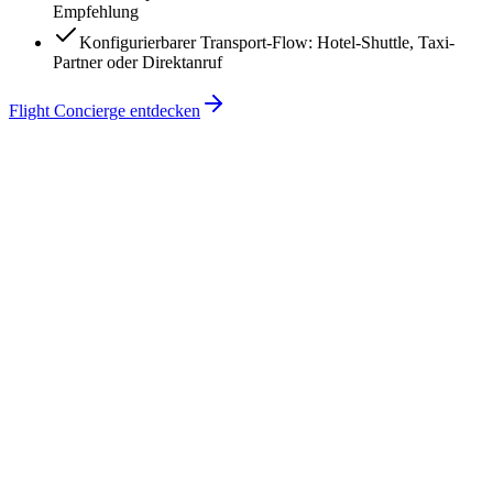
Empfehlung
Konfigurierbarer Transport-Flow: Hotel-Shuttle, Taxi-
Partner oder Direktanruf
Flight Concierge entdecken
Hotel Goldener Anker
LH 401
· Lufthansa
Pünktlich
FRA → JFK ·
Di 28. Mai
14:25
Abflug
17:50
Ankunft
Smart Departure Coach
Vom Hotel losfahren um
11:40
32 Min über A3 · Live-Verkehr