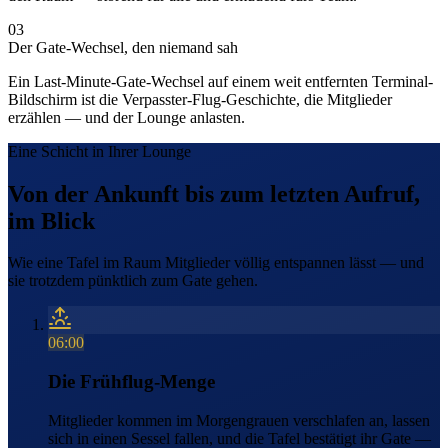
03
Der Gate-Wechsel, den niemand sah
Ein Last-Minute-Gate-Wechsel auf einem weit entfernten Terminal-
Bildschirm ist die Verpasster-Flug-Geschichte, die Mitglieder
erzählen — und der Lounge anlasten.
Eine Schicht in Ihrer Lounge
Von der Ankunft bis zum letzten Aufruf,
im Blick
Wie eine Tafel im Raum Mitglieder völlig entspannen lässt — und
sie trotzdem pünktlich zum Gate gehen.
06:00
Die Frühflug-Menge
Mitglieder kommen im Morgengrauen verschlafen an, lassen
sich in einen Sessel fallen, und die Tafel bestätigt ihr Gate —