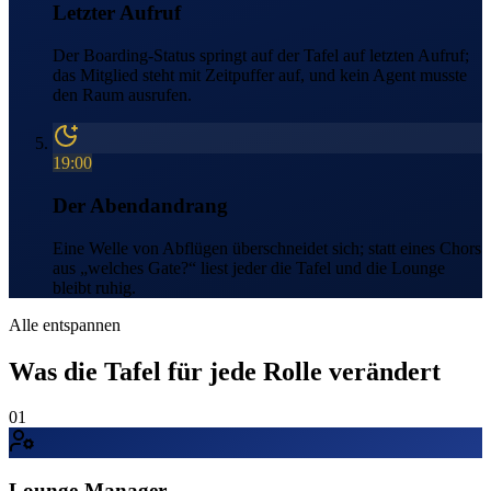
Letzter Aufruf
Der Boarding-Status springt auf der Tafel auf letzten Aufruf;
das Mitglied steht mit Zeitpuffer auf, und kein Agent musste
den Raum ausrufen.
19:00
Der Abendandrang
Eine Welle von Abflügen überschneidet sich; statt eines Chors
aus „welches Gate?“ liest jeder die Tafel und die Lounge
bleibt ruhig.
Alle entspannen
Was die Tafel für jede Rolle verändert
01
Lounge-Manager