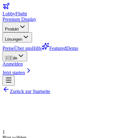
LobbyFlight
Premium Display
Produkt
Lösungen
Preise
Über uns
Hilfe
Featured
Demo
🇩🇪
de
Anmelden
Jetzt starten
Zurück zur Startseite
1
Plan wählen