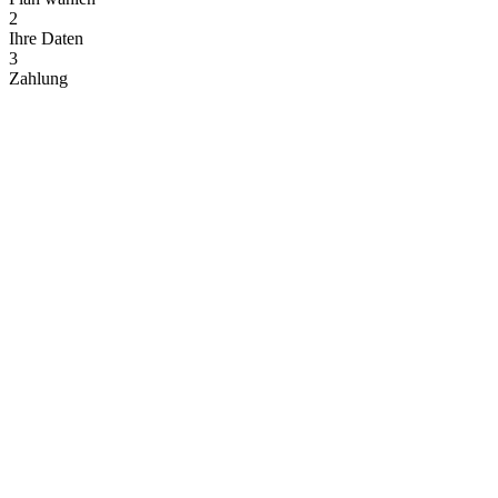
2
Ihre Daten
3
Zahlung
Monatlich
Jährlich
2 Monate gratis
Basic
€
69
/Monat
1 display
1 airport included
Flight display
Logo upload
Custom colors
Email support
60 minute refresh
Plan wählen
Beliebteste Wahl